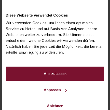
Ausfahrt
ausschließlich am So., 18.10.2026 von
17 - 22 Uhr und Mo., 19.10.2026 von 8 - 12 Uhr
Diese Webseite verwendet Cookies
Stellplatz-Tickets jetzt erhältlich!
Wir verwenden Cookies, um Ihnen einen optimalen
Service zu bieten und auf Basis von Analysen unsere
TICKETSHOP
Webseiten weiter zu verbessern. Sie können selbst
entscheiden, welche Cookies wir verwenden dürfen.
Natürlich haben Sie jederzeit die Möglichkeit, die bereits
erteilte Einwilligung zu widerrufen.
Kontakt:
Denise Wolf
Alle zulassen
Messen B2C
Projektmanagement
Anpassen
Am Messezentrum 1
5020 Salzburg
Österreich
Ablehnen