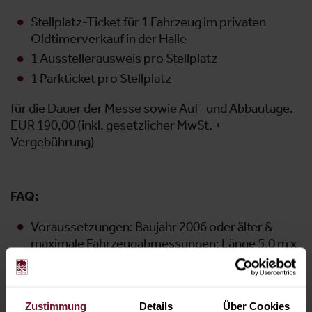
Stellplatz-Ticket für 1 Fahrzeug im privaten
Oldtimerverkauf in der Halle
1 Ausstellerausweis pro Stellplatz
1 Parkticket pro Stellplatz
für die Dauer der Messe sowie Auf- und Abbautage.
EUR 190,00 (inkl. gesetzlicher MwSt. +
Vergebührung)
FAQ:
Voraussetzungen: Baujahr 2006 oder älter &
maximale Fahrzeugabmessungen: Länge 5,0 m x
Breite 2,0 m
Einfahrt ausschließlich am Do., 15.10.2026 von 8
- 16 Uhr
Zustimmung
Details
Über Cookies