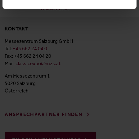
T: +43 662 2404 65
wolf@mzs.at
KONTAKT
Messezentrum Salzburg GmbH
Tel:
+43 662 24 04 0
Fax: +43 662 24 04 20
Mail:
classicexpo@mzs.at
Am Messezentrum 1
5020 Salzburg
Österreich
ANSPRECHPARTNER FINDEN